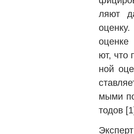
фи­ци­ро
ля­ют д
оцен­ку.
оцен­ке 
ют, что 
ной оцен
став­ля­
мы­ми по
то­дов [1
Экс­пер