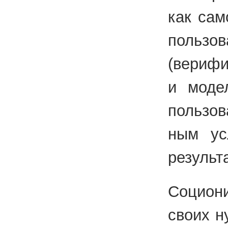
как са­м
поль­зо­
(ве­ри­фи
и мо­де­
поль­зо­
ным усло
ре­зуль­т
Со­ци­о
своих ну