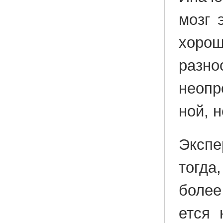
мозг э
хо­ро­
раз­н
неопре
ной, н
Экс­п
тогда,
более 
ет­ся