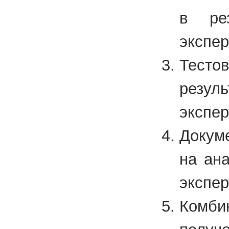
в рез
экспер
Тесто
резул
экспер
Докум
на ан
экспер
Комб