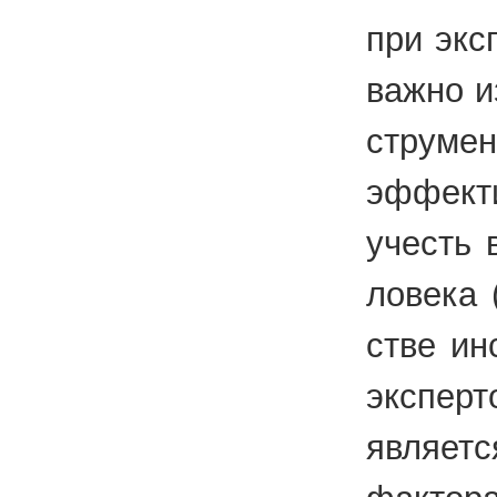
при экс­п
важно из
стру­мен
эф­фек­т
учесть в
ло­ве­ка
стве ин­
экс­пер­
яв­ля­ет