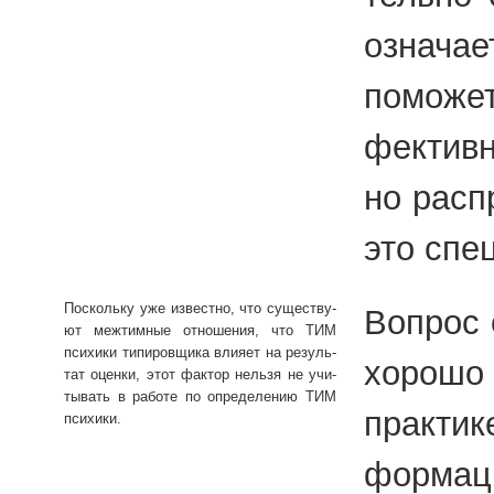
озна­ча­
по­мо­ж
фек­тив­
но рас­п
это спе­ц
По­сколь­ку уже из­вест­но, что су­ще­ству­
Во­прос 
ют ме­жтим­ные от­но­ше­ния, что ТИМ
пси­хи­ки ти­пи­ров­щи­ка вли­я­ет на ре­зуль­
хо­ро­шо
тат оцен­ки, этот фак­тор нель­зя не учи­
ты­вать в ра­бо­те по опре­де­ле­нию ТИМ
прак­ти­
пси­хи­ки.
фор­ма­ц