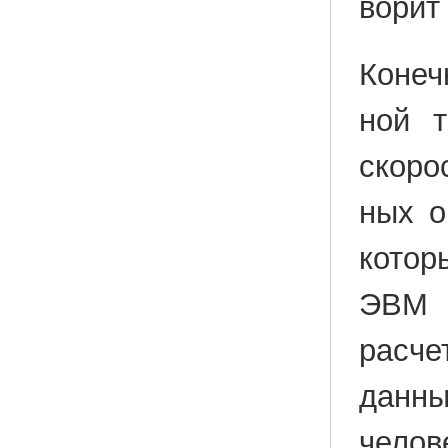
во­рит
Ко­неч
ной те
ско­ро
ных о
ко­то­
ЭВМ п
рас­ч
дан­ны
че­ло­