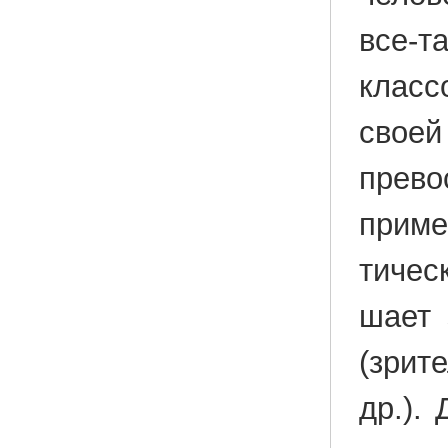
все-т
клас­с
своей 
пре­в
при­ме
ти­че­
ша­ет 
(зри­т
др.). 