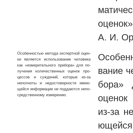
ма­ти­че
оце­нок
А. И. Ор
Осо­бен­но­стью ме­то­да экс­перт­ной оцен­
Осо­бен­
ки яв­ля­ет­ся ис­поль­зо­ва­ние че­ло­ве­ка
как «из­ме­ри­тель­но­го при­бо­ра» для по­
ва­ние че
лу­че­ния ко­ли­че­ствен­ных оце­нок про­
цес­сов и суж­де­ний, ко­то­рые из-за
бо­ра» д
непол­но­ты и недо­сто­вер­но­сти име­ю­
щей­ся ин­фор­ма­ции не под­да­ют­ся непо­
сред­ствен­но­му из­ме­ре­нию.
оце­нок 
из-за не
ю­щей­ся