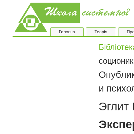
Головна
Теорія
Пра
Бібліотек
соционик
Опуб­ли­к
и пси­хо
Эглит 
Экспе