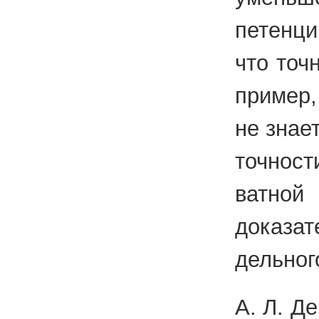
пе­тен­ци
что точ­н
при­мер,
не знает
точ­но­с
ват­ной 
до­ка­за­
дель­но­г
А. Л. Де­