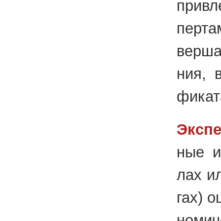
при­вл
пер­та
вер­ша
ния, в
фи­ка­т
Экс­п
ные и 
лах ил
гах) о
но­ми­