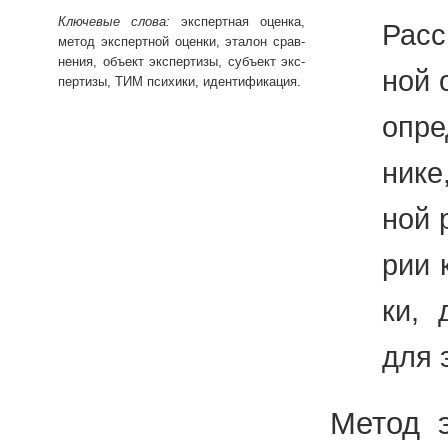
Клю­че­вые слова:
экс­перт­ная оцен­ка,
Рас­с
метод экс­перт­ной оцен­ки, эта­лон срав­
не­ния, объ­ект экс­пер­ти­зы, субъ­ект экс­
ной о
пер­ти­зы, ТИМ пси­хи­ки, иден­ти­фи­ка­ция.
опре­
ни­ке
ной р
рии к
ки, 
для э
Метод э