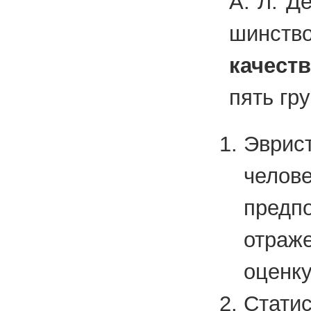
А. Л. Де
шин­ство
ка­че­ст
пять гру
Эврис
чело
пред
отраж
оценк
Стати