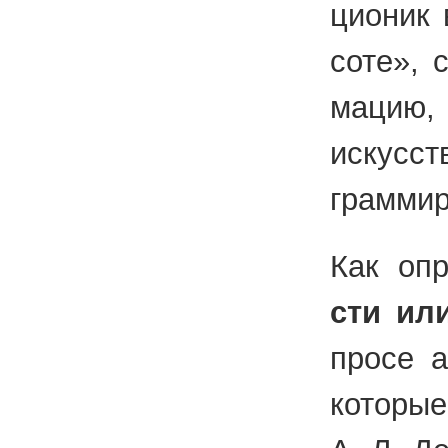
ци­о­ник
со­те», 
ма­цию, 
ис­кус­с
грам­ми­р
Как опр
сти или
про­се а
ко­то­