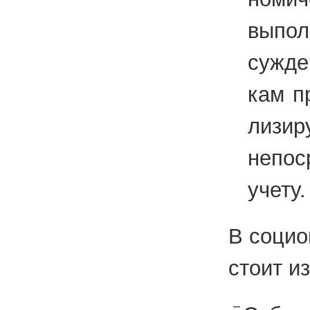
вы­пол
суж­д
кам пр
ли­зи­
непо­
учету. 
В со­ци­
сто­ит и