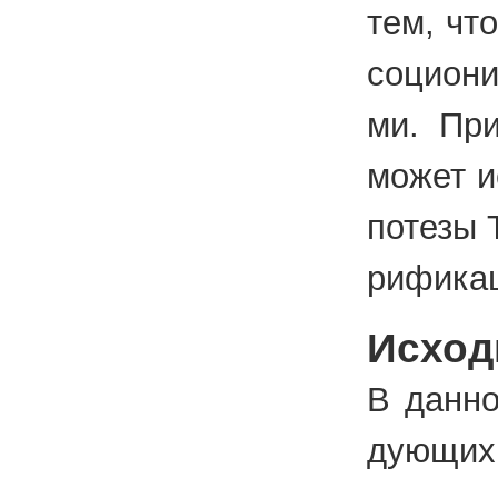
тем, что
со­ци­о­
ми. При
может ис
по­те­зы
ри­фи­ка
Исход
В дан­но
ду­ю­щих