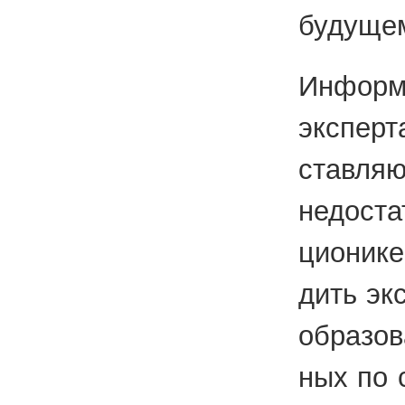
бу­ду­ще
Ин­фор­м
экс­пер­
став­ля­
недо­ста­
ци­о­ни­к
дить экс
об­ра­зо
ных по сп