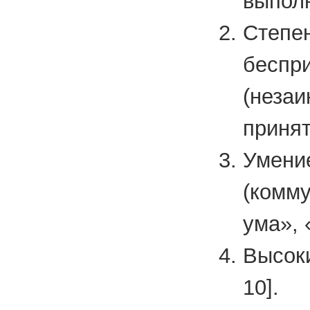
выполн
Сте
беспр
(неза
принят
Умен
(комм
ума», 
Высок
10].