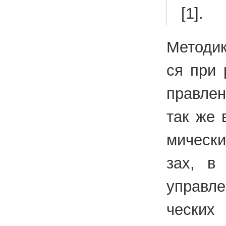
[1].
Ме­то­ди­
ся при р
прав­ле­
так же в 
ми­че­ск
зах, в п
управ­ле­
че­ских 