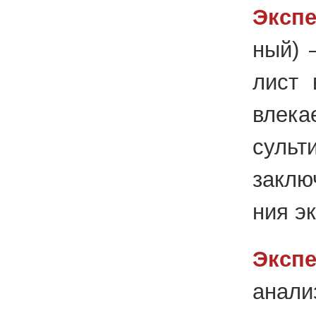
Экс­п
ный) —
лист в
вле­ка
суль­ти
за­клю
ния эк
Экс­пе
ана­ли