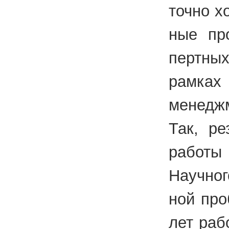
точ­но х
ные про
перт­ных
рам­ках 
ме­недж­
Так, ре­
ра­бо­ты
На­уч­но
ной про­
лет ра­бо