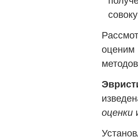
полу
совоку
Рас­смо
оце­ним
ме­то­дов
Эв­ри­ст
из­ве­де
оцен­ки
и
Уста­нов