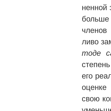
нен­ной 
боль­ше
чле­нов 
ли­во за
то­де са
сте­пень
его ре­а
оцен­ке 
свою ком
умень­ш