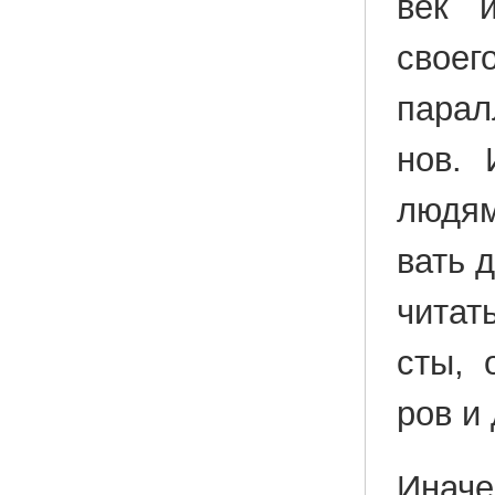
век и
сво­е­
па­рал
нов. 
людям 
вать д
чи­тат
сты, о
ров и
Иначе 