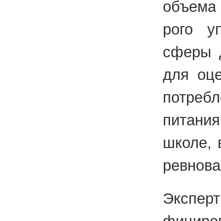
объ­е­ма
ро­го у
сферы де
для оцен
по­треб­
пи­та­ни
школе, в
рев­но­ва
Экс­перт