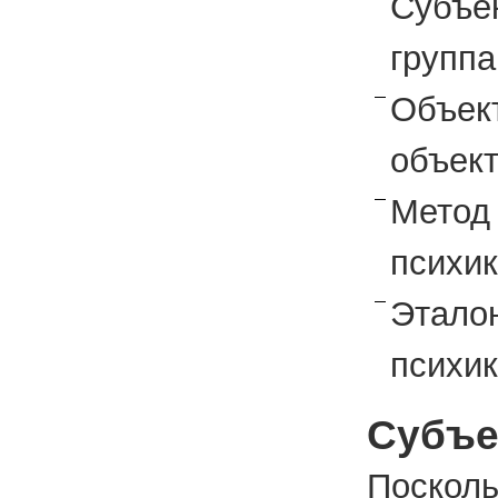
Субъе
группа
Объе
объект
Мето
психи
Этал
психик
Субъе
По­сколь