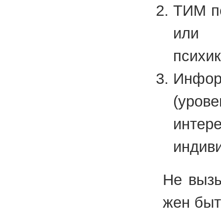
ТИМ пс
или 
психик
Инфор
(уров
инт
индив
Не вы­зы
жен быть