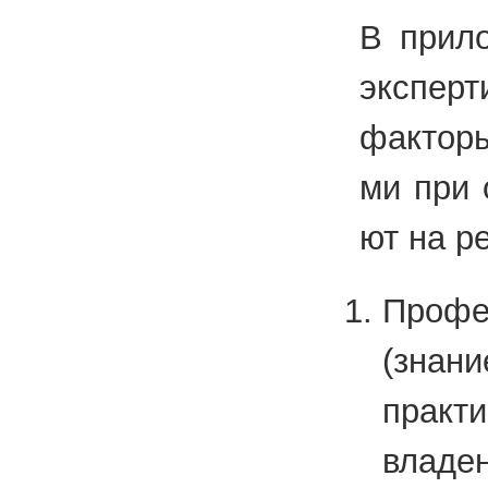
В при­ло
экс­пер­
фак­то­ры
ми при о
ют на ре­
Профе
(знани
практ
владен