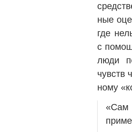
сред­ств
ные оцен
где нель
с по­мо­
люди по
чувств че
но­му «к
«Сам 
при­ме