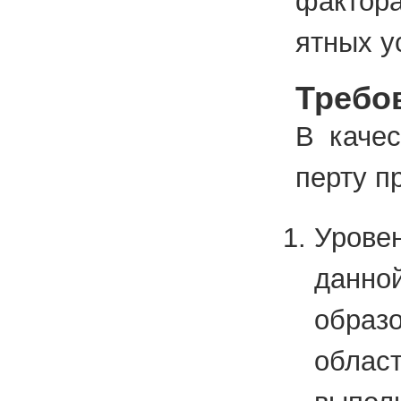
фак­то­р
ят­ных ус
Требов
В ка­че­
пер­ту пр
Урове
данно
образ
облас