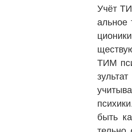
Учёт ТИМ
аль­ное 
ци­о­ни­к
ще­ству
ТИМ пси­
зуль­та
учи­ты­в
пси­хи­
быть ка­
тель­но 